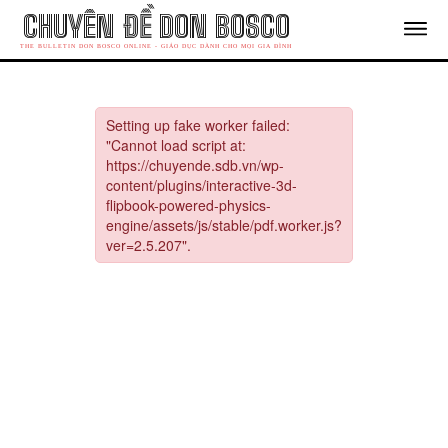
Thời Đại
CHUYÊN ĐỀ DON BOSCO
Salêdiêng
THE BULLETIN DON BOSCO ONLINE - GIÁO DỤC DÀNH CHO MỌI GIA ĐÌNH
Liệu Chúng Ta Có Nằm Trong Số 72 Người Được Sai
Đi?
Grigio – Chú Chó Bảo Vệ Cha Thánh Gioan Bosco
Trong Nhiều Năm
Từ Giấc Mơ Đến Sứ Mệnh
Giáo Dục Bằng Lòng Thương Xót
Sống Chuẩn Mực: Con Đường Ưu Tuyển Dẫn Đến Đức
Ái
Chuyên đề mới
Chuyên Đề 95: Tự Do Để Cúi Xuống Phục Vụ
Chuyên Đề 94: Nếm Trọn “Vị Ngon Của Hy Vọng” Giữa
Lòng Mùa Xuân
Chuyên Đề Don Bosco 93 mới – “Dám Tin Vào Thế
Giới Tươi Đẹp.”