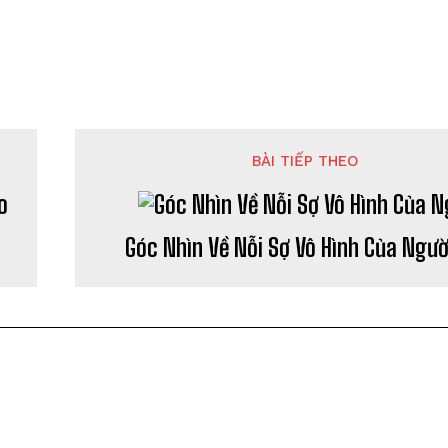
BÀI TIẾP THEO
o
Góc Nhìn Về Nỗi Sợ Vô Hình Của Ngườ