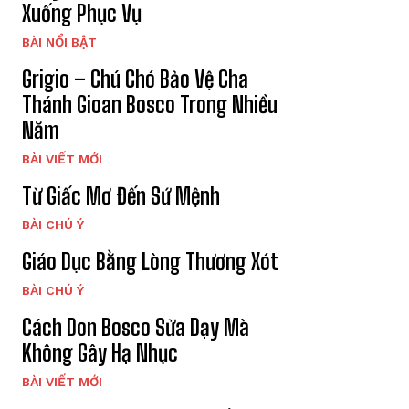
Xuống Phục Vụ
BÀI NỔI BẬT
Grigio – Chú Chó Bảo Vệ Cha
Thánh Gioan Bosco Trong Nhiều
Năm
BÀI VIẾT MỚI
Từ Giấc Mơ Đến Sứ Mệnh
BÀI CHÚ Ý
Giáo Dục Bằng Lòng Thương Xót
BÀI CHÚ Ý
Cách Don Bosco Sửa Dạy Mà
Không Gây Hạ Nhục
BÀI VIẾT MỚI