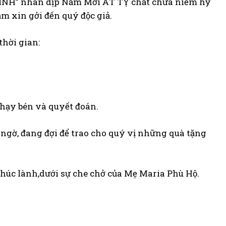
INH” nhân dịp Năm Mới ẤT TỴ chất chứa niềm hy
ăm xin gởi đến quý độc giả.
hời gian:
hạy bén và quyết đoán.
 ngờ, đang đợi để trao cho quý vị những quà tặng
húc lành,dưới sự che chở của Mẹ Maria Phù Hộ.