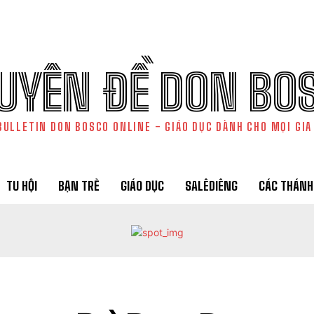
UYÊN ĐỀ DON BO
BULLETIN DON BOSCO ONLINE - GIÁO DỤC DÀNH CHO MỌI GIA
TU HỘI
BẠN TRẺ
GIÁO DỤC
SALÊDIÊNG
CÁC THÁNH