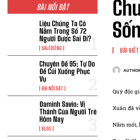
Chu
BÀI NỔI BẬT
Sốn
Liệu Chúng Ta Có
Nằm Trong Số 72
Người Được Sai Đi?
SALÊDIÊNG
BÀI VIẾT
Chuyên Đề 95: Tự Do
Để Cúi Xuống Phục
AUTHOR
Vụ
BÀI NỔI BẬT
Quý độc g
Đaminh Savio: Vị
Xuân đã v
Thánh Của Người Trẻ
Hôm Nay
Năm mới, k
BLOG