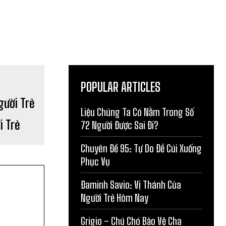
POPULAR ARTICLES
Liệu Chúng Ta Có Nằm Trong Số
i Trẻ
72 Người Được Sai Đi?
Chuyên Đề 95: Tự Do Để Cúi Xuống
Phục Vụ
Đaminh Savio: Vị Thánh Của
Người Trẻ Hôm Nay
Grigio – Chú Chó Bảo Vệ Cha