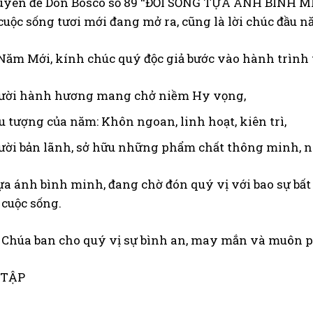
uyên đề Don Bosco số 89 “ĐỜI SỐNG TỰA ÁNH BÌNH M
uộc sống tươi mới đang mở ra, cũng là lời chúc đầu n
ăm Mới, kính chúc quý độc giả bước vào hành trình t
ười hành hương mang chở niềm Hy vọng,
u tượng của năm: Khôn ngoan, linh hoạt, kiên trì,
ời bản lãnh, sở hữu những phẩm chất thông minh, n
ựa ánh bình minh, đang chờ đón quý vị với bao sự bất
 cuộc sống.
 Chúa ban cho quý vị sự bình an, may mắn và muôn p
 TẬP