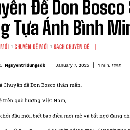
yên Đề Don Bosco 
g Tựa Ánh Bình Mi
 MỚI
CHUYÊN ĐỀ MỚI
SÁCH CHUYÊN ĐỀ
read
Nguyentridungsdb
1
min.
January 7, 2025
:
iả Chuyên đề Don Bosco thân mến,
ề trên quê hương Việt Nam,
hởi đầu mới, biết bao điều mới mẻ và bất ngờ đang c