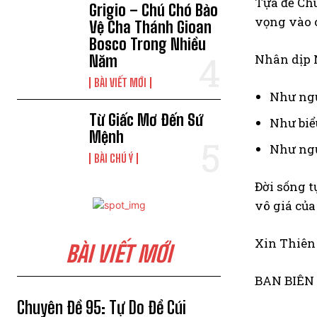
Tựa đề Ch
Grigio – Chú Chó Bảo
vọng vào c
Vệ Cha Thánh Gioan
Bosco Trong Nhiều
Nhân dịp N
Năm
BÀI VIẾT MỚI
Như ng
Từ Giấc Mơ Đến Sứ
Như biể
Mệnh
Như ngư
BÀI CHÚ Ý
Đời sống t
vô giá của
Xin Thiên
BÀI VIẾT MỚI
BAN BIÊN
Chuyên Đề 95: Tự Do Để Cúi