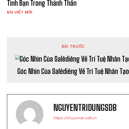
Tình Bạn Trong Thánh Thần
BÀI VIẾT MỚI
BÀI TRƯỚC
Góc Nhìn Của Salêdiêng Về Trí Tuệ Nhân Tạ
NGUYENTRIDUNGSDB
https://chuyende.sdb.vn