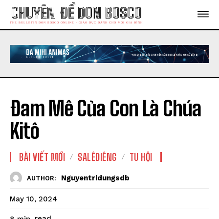
CHUYÊN ĐỀ DON BOSCO
THE BULLETIN DON BOSCO ONLINE - GIÁO DỤC DÀNH CHO MỌI GIA ĐÌNH
Đam Mê Của Con Là Chúa
Kitô
BÀI VIẾT MỚI
SALÊDIÊNG
TU HỘI
Nguyentridungsdb
AUTHOR:
May 10, 2024
read
8
min.