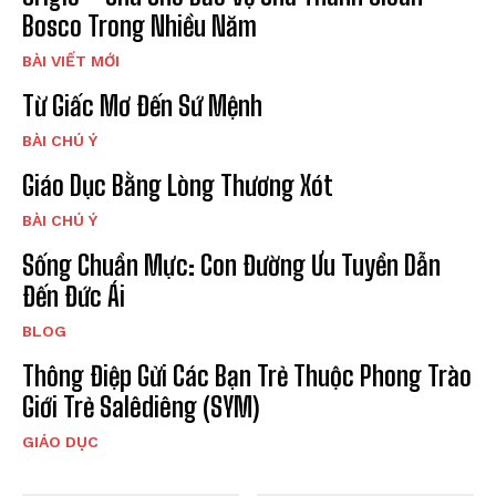
Bosco Trong Nhiều Năm
BÀI VIẾT MỚI
Từ Giấc Mơ Đến Sứ Mệnh
BÀI CHÚ Ý
Giáo Dục Bằng Lòng Thương Xót
BÀI CHÚ Ý
Sống Chuẩn Mực: Con Đường Ưu Tuyển Dẫn
Đến Đức Ái
BLOG
Thông Điệp Gửi Các Bạn Trẻ Thuộc Phong Trào
Giới Trẻ Salêdiêng (SYM)
GIÁO DỤC