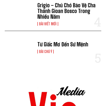
Grigio – Chú Chó Bảo Vệ Cha
Thánh Gioan Bosco Trong
Nhiều Năm
BÀI VIẾT MỚI
Từ Giấc Mơ Đến Sứ Mệnh
BÀI CHÚ Ý