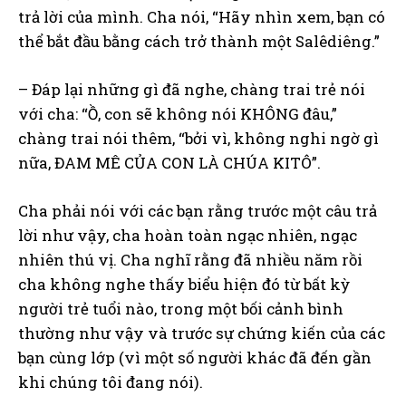
trả lời của mình. Cha nói, “Hãy nhìn xem, bạn có
thể bắt đầu bằng cách trở thành một Salêdiêng.”
– Đáp lại những gì đã nghe, chàng trai trẻ nói
với cha: “Ồ, con sẽ không nói KHÔNG đâu,”
chàng trai nói thêm, “bởi vì, không nghi ngờ gì
nữa, ĐAM MÊ CỦA CON LÀ CHÚA KITÔ”.
Cha phải nói với các bạn rằng trước một câu trả
lời như vậy, cha hoàn toàn ngạc nhiên, ngạc
nhiên thú vị. Cha nghĩ rằng đã nhiều năm rồi
cha không nghe thấy biểu hiện đó từ bất kỳ
người trẻ tuổi nào, trong một bối cảnh bình
thường như vậy và trước sự chứng kiến của các
bạn cùng lớp (vì một số người khác đã đến gần
khi chúng tôi đang nói).