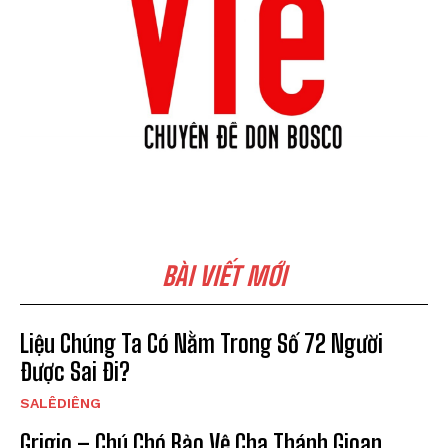
BÀI VIẾT MỚI
Liệu Chúng Ta Có Nằm Trong Số 72 Người
Được Sai Đi?
SALÊDIÊNG
Grigio – Chú Chó Bảo Vệ Cha Thánh Gioan