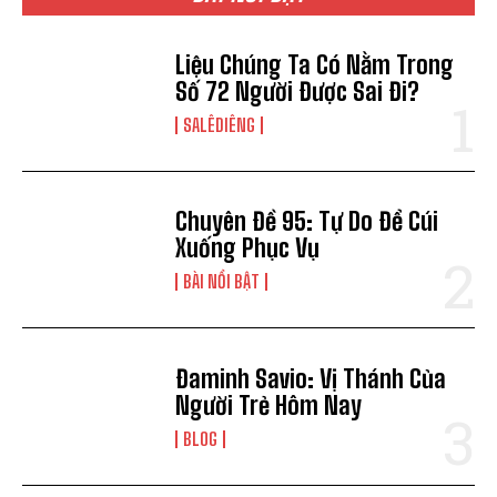
Liệu Chúng Ta Có Nằm Trong
Số 72 Người Được Sai Đi?
SALÊDIÊNG
Chuyên Đề 95: Tự Do Để Cúi
Xuống Phục Vụ
BÀI NỔI BẬT
Đaminh Savio: Vị Thánh Của
Người Trẻ Hôm Nay
BLOG