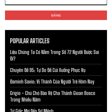
Bình
luận:
POPULAR ARTICLES
Liệu Chúng Ta Có Nằm Trong Số 72 Người Được Sai
Đi?
Chuyên Đề 95: Tự Do Để Cúi Xuống Phục Vụ
Đaminh Savio: Vị Thánh Của Người Trẻ Hôm Nay
Grigio – Chú Chó Bảo Vệ Cha Thánh Gioan Bosco
Trong Nhiều Năm
Từ Giấc Mơ Đến Sứ Mệnh