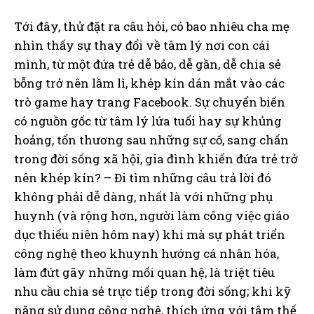
Tới đây, thử đặt ra câu hỏi, có bao nhiêu cha mẹ
nhìn thấy sự thay đổi về tâm lý nơi con cái
mình, từ một đứa trẻ dễ bảo, dễ gần, dễ chia sẻ
bỗng trở nên lầm lì, khép kín dán mắt vào các
trò game hay trang Facebook. Sự chuyển biến
có nguồn gốc từ tâm lý lứa tuổi hay sự khủng
hoảng, tổn thương sau những sự cố, sang chấn
trong đời sống xã hội, gia đình khiến đứa trẻ trở
nên khép kín? – Đi tìm những câu trả lời đó
không phải dễ dàng, nhất là với những phụ
huynh (và rộng hơn, người làm công việc giáo
dục thiếu niên hôm nay) khi mà sự phát triển
công nghệ theo khuynh hướng cá nhân hóa,
làm đứt gãy những mối quan hệ, là triệt tiêu
nhu cầu chia sẻ trực tiếp trong đời sống; khi kỹ
năng sử dụng công nghệ, thích ứng với tâm thế