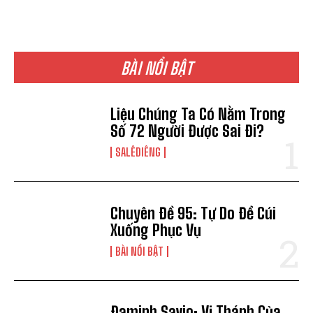
BÀI NỔI BẬT
Liệu Chúng Ta Có Nằm Trong
Số 72 Người Được Sai Đi?
SALÊDIÊNG
Chuyên Đề 95: Tự Do Để Cúi
Xuống Phục Vụ
BÀI NỔI BẬT
Đaminh Savio: Vị Thánh Của