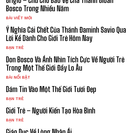
Grigio – Chú Chó Bảo Vệ Cha Thánh Gioan
Bosco Trong Nhiều Năm
BÀI VIẾT MỚI
Ý Nghĩa Cái Chết Của Thánh Đaminh Savio Qua
Lời Kể Dành Cho Giới Trẻ Hôm Nay
BẠN TRẺ
Don Bosco Và Ánh Nhìn Tích Cực Về Người Trẻ
Trong Một Thế Giới Đầy Lo Âu
BÀI NỔI BẬT
Dám Tin Vào Một Thế Giới Tươi Đẹp
BẠN TRẺ
Giới Trẻ – Người Kiến Tạo Hòa Bình
BẠN TRẺ
Giáo Dục Về Lòng Nhân Ái