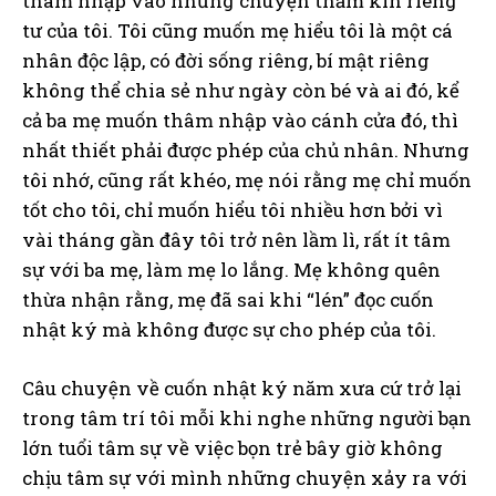
thâm nhập vào những chuyện thầm kín riêng
tư của tôi. Tôi cũng muốn mẹ hiểu tôi là một cá
nhân độc lập, có đời sống riêng, bí mật riêng
không thể chia sẻ như ngày còn bé và ai đó, kể
cả ba mẹ muốn thâm nhập vào cánh cửa đó, thì
nhất thiết phải được phép của chủ nhân. Nhưng
tôi nhớ, cũng rất khéo, mẹ nói rằng mẹ chỉ muốn
tốt cho tôi, chỉ muốn hiểu tôi nhiều hơn bởi vì
vài tháng gần đây tôi trở nên lầm lì, rất ít tâm
sự với ba mẹ, làm mẹ lo lắng. Mẹ không quên
thừa nhận rằng, mẹ đã sai khi “lén” đọc cuốn
nhật ký mà không được sự cho phép của tôi.
Câu chuyện về cuốn nhật ký năm xưa cứ trở lại
trong tâm trí tôi mỗi khi nghe những người bạn
lớn tuổi tâm sự về việc bọn trẻ bây giờ không
chịu tâm sự với mình những chuyện xảy ra với