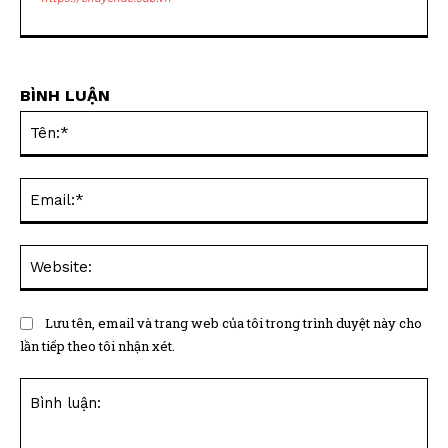
BÌNH LUẬN
Tên
Ema
Web
Lưu tên, email và trang web của tôi trong trình duyệt này cho
lần tiếp theo tôi nhận xét.