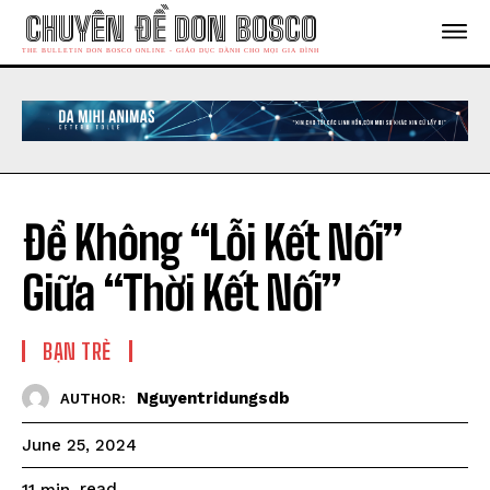
CHUYÊN ĐỀ DON BOSCO
THE BULLETIN DON BOSCO ONLINE - GIÁO DỤC DÀNH CHO MỌI GIA ĐÌNH
Để Không “Lỗi Kết Nối”
Giữa “Thời Kết Nối”
BẠN TRẺ
Nguyentridungsdb
AUTHOR:
June 25, 2024
read
11
min.