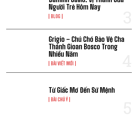
Người Trẻ Hôm Nay
BLOG
Grigio – Chú Chó Bảo Vệ Cha
Thánh Gioan Bosco Trong
Nhiều Năm
BÀI VIẾT MỚI
Từ Giấc Mơ Đến Sứ Mệnh
BÀI CHÚ Ý