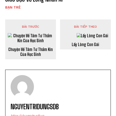
BẠN TRẺ
BÀI TRƯỚC
BÀI TIẾP THEO
Lấy Lòng Con Gái
Chuyện Về Tâm Tư Thầm Kín
Của Học Sinh
NGUYENTRIDUNGSDB
https://chuyende.sdb.vn