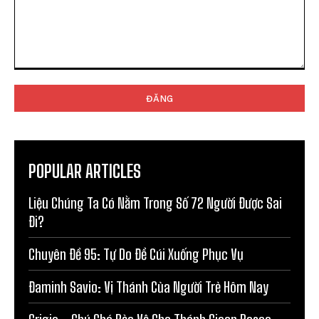
Bình
luận:
POPULAR ARTICLES
Liệu Chúng Ta Có Nằm Trong Số 72 Người Được Sai
Đi?
Chuyên Đề 95: Tự Do Để Cúi Xuống Phục Vụ
Đaminh Savio: Vị Thánh Của Người Trẻ Hôm Nay