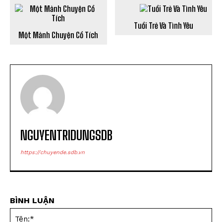
Tuổi Trẻ Và Tình Yêu
Một Mảnh Chuyện Cổ Tích
NGUYENTRIDUNGSDB
https://chuyende.sdb.vn
BÌNH LUẬN
Tên