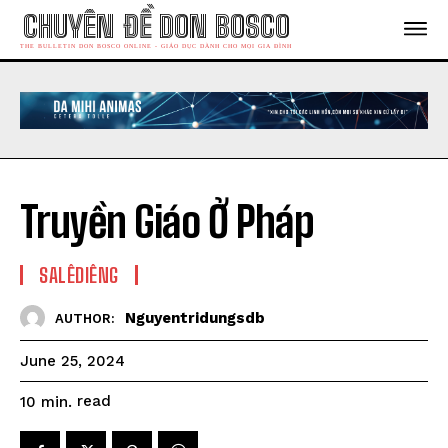
CHUYÊN ĐỀ DON BOSCO
THE BULLETIN DON BOSCO ONLINE - GIÁO DỤC DÀNH CHO MỌI GIA ĐÌNH
Truyền Giáo Ở Pháp
SALÊDIÊNG
Nguyentridungsdb
AUTHOR:
June 25, 2024
read
10
min.