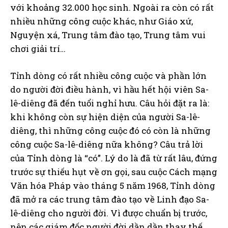
với khoảng 32.000 học sinh. Ngoài ra còn có rất
nhiều những công cuộc khác, như Giáo xứ,
Nguyện xá, Trung tâm đào tạo, Trung tâm vui
chơi giải trí…
Tỉnh dòng có rất nhiều công cuộc và phần lớn
do người đời điều hành, vì hầu hết hội viên Sa-
lê-diêng đã đến tuổi nghỉ hưu. Câu hỏi đặt ra là:
khi không còn sự hiện diện của người Sa-lê-
diêng, thì những công cuộc đó có còn là những
công cuộc Sa-lê-diêng nữa không? Câu trả lời
của Tỉnh dòng là “có”. Lý do là đã từ rất lâu, đứng
trước sự thiếu hụt về ơn gọi, sau cuộc Cách mạng
Văn hóa Pháp vào tháng 5 năm 1968, Tỉnh dòng
đã mở ra các trung tâm đào tạo về Linh đạo Sa-
lê-diêng cho người đời. Vì được chuẩn bị trước,
nên các giám đốc người đời dần dần thay thế