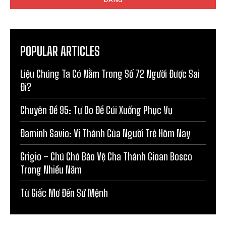
POPULAR ARTICLES
Liệu Chúng Ta Có Nằm Trong Số 72 Người Được Sai
Đi?
Chuyên Đề 95: Tự Do Để Cúi Xuống Phục Vụ
Đaminh Savio: Vị Thánh Của Người Trẻ Hôm Nay
Grigio – Chú Chó Bảo Vệ Cha Thánh Gioan Bosco
Trong Nhiều Năm
Từ Giấc Mơ Đến Sứ Mệnh