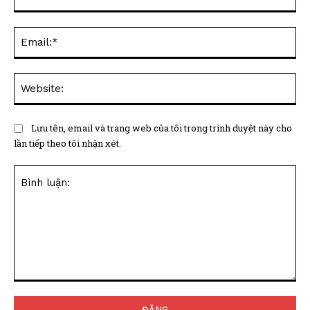
Ema
Web
Lưu tên, email và trang web của tôi trong trình duyệt này cho
lần tiếp theo tôi nhận xét.
Bình
luận: