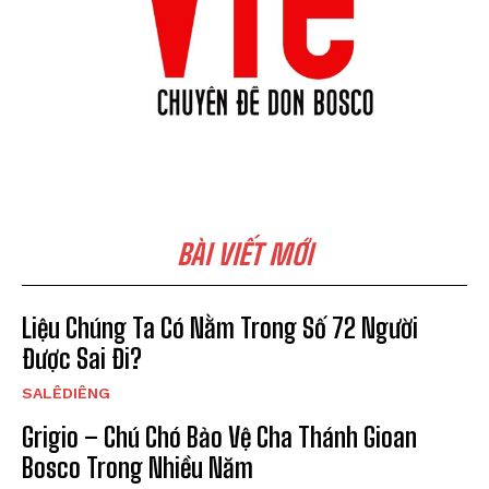
BÀI VIẾT MỚI
Liệu Chúng Ta Có Nằm Trong Số 72 Người
Được Sai Đi?
SALÊDIÊNG
Grigio – Chú Chó Bảo Vệ Cha Thánh Gioan
Bosco Trong Nhiều Năm