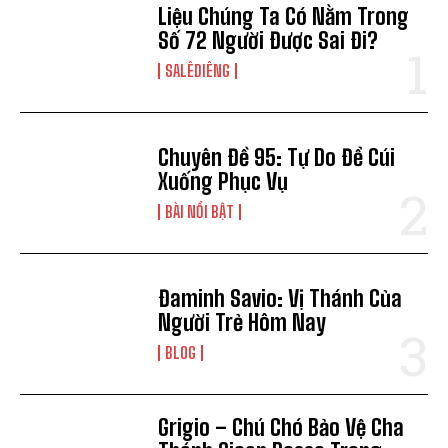
Liệu Chúng Ta Có Nằm Trong
Số 72 Người Được Sai Đi?
SALÊDIÊNG
Chuyên Đề 95: Tự Do Để Cúi
Xuống Phục Vụ
BÀI NỔI BẬT
Đaminh Savio: Vị Thánh Của
Người Trẻ Hôm Nay
BLOG
Grigio – Chú Chó Bảo Vệ Cha