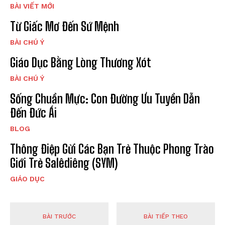
BÀI VIẾT MỚI
Từ Giấc Mơ Đến Sứ Mệnh
BÀI CHÚ Ý
Giáo Dục Bằng Lòng Thương Xót
BÀI CHÚ Ý
Sống Chuẩn Mực: Con Đường Ưu Tuyển Dẫn
Đến Đức Ái
BLOG
Thông Điệp Gửi Các Bạn Trẻ Thuộc Phong Trào
Giới Trẻ Salêdiêng (SYM)
GIÁO DỤC
BÀI TRƯỚC
BÀI TIẾP THEO