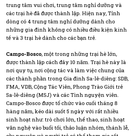
trung tâm vui chơi, trung tâm nghỉ dưỡng và
các trại hè đã được thành lập. Hiện nay, Tỉnh
dòng có 4 trung tâm nghỉ dưỡng dành cho
những gia đình không có nhiều điều kiện kinh
tế và 3 trại hè dành cho các bạn trẻ.
Campo-Bosco
, một trong những trại hè lớn,
được thành lập cách đây 10 năm. Trại hè này là
nơi quy tụ, nơi cộng tác và làm việc chung của
các thành phần trong Gia đình Sa-lê-diêng: SDB,
FMA, VDB, Cộng Tác Viên, Phong Trào Giới trẻ
Sa-lê-diêng (MSJ) và các Tình nguyện viên.
Campo-Bosco được tổ chức vào cuối tháng 8
hàng năm, kéo dài suốt 5 ngày với rất nhiều
sinh hoạt như: trò chơi lớn, thể thao, sinh hoạt
văn nghệ vào buổi tối, thảo luận nhóm, thánh lễ,
cầu nguyện và người trẻ có thể tham gia rất