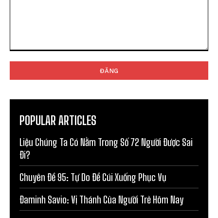
Bình
luận:
POPULAR ARTICLES
Liệu Chúng Ta Có Nằm Trong Số 72 Người Được Sai
Đi?
Chuyên Đề 95: Tự Do Để Cúi Xuống Phục Vụ
Đaminh Savio: Vị Thánh Của Người Trẻ Hôm Nay