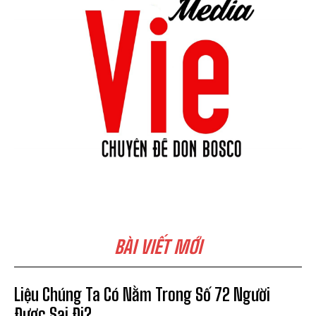
BÀI VIẾT MỚI
Liệu Chúng Ta Có Nằm Trong Số 72 Người
Được Sai Đi?