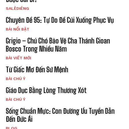
SALÊDIÊNG
Chuyên Đề 95: Tự Do Để Cúi Xuống Phục Vụ
BÀI NỔI BẬT
Grigio – Chú Chó Bảo Vệ Cha Thánh Gioan
Bosco Trong Nhiều Năm
BÀI VIẾT MỚI
Từ Giấc Mơ Đến Sứ Mệnh
BÀI CHÚ Ý
Giáo Dục Bằng Lòng Thương Xót
BÀI CHÚ Ý
Sống Chuẩn Mực: Con Đường Ưu Tuyển Dẫn
Đến Đức Ái
BLOG