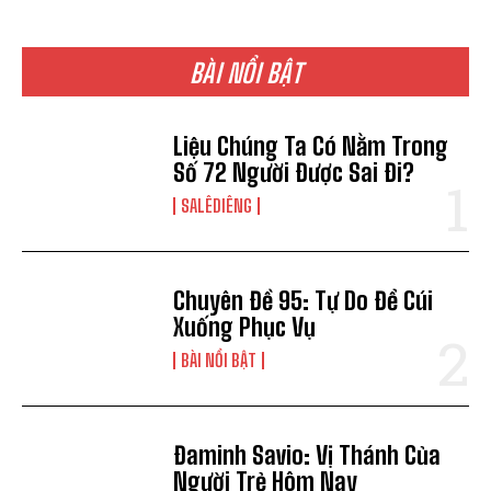
BÀI NỔI BẬT
Liệu Chúng Ta Có Nằm Trong
Số 72 Người Được Sai Đi?
SALÊDIÊNG
Chuyên Đề 95: Tự Do Để Cúi
Xuống Phục Vụ
BÀI NỔI BẬT
Đaminh Savio: Vị Thánh Của
Người Trẻ Hôm Nay