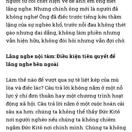
người từ cõi chết hiện về để anh em ông biết
lắng nghe. Nhưng chính ông mới là người đã
không nghe! Ông đã điếc trước tiếng kêu thầm
lặng của sự nghèo khổ, trước nỗi đau không thét
gào nhưng dai dẳng, không làm phiền nhưng
vẫn hiện hữu, không đòi hỏi nhưng vẫn đợi chờ.
Lắng nghe nội tâm: Điều kiện tiên quyết để
lắng nghe bên ngoài
Làm thế nào để vượt qua sự tê liệt kép của mù
lòa và điếc lác? Câu trả lời không nằm ở một nỗ
lực ý chí đơn thuần hay một chương trình hoạt
động xã hội. Câu trả lời nằm ở một cuộc hoán cải
sâu xa hơn: chúng ta không thể thấy Đức Kitô
nơi người nghèo nếu chúng ta không chiêm
ngắm Đức Kitô nơi chính mình. Chúng ta không