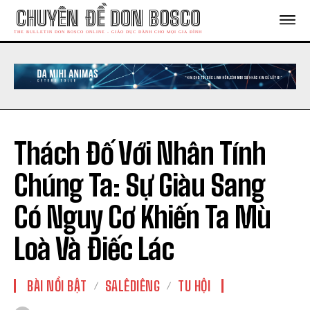
CHUYÊN ĐỀ DON BOSCO
THE BULLETIN DON BOSCO ONLINE - GIÁO DỤC DÀNH CHO MỌI GIA ĐÌNH
Thách Đố Với Nhân Tính
Chúng Ta: Sự Giàu Sang
Có Nguy Cơ Khiến Ta Mù
Loà Và Điếc Lác
BÀI NỔI BẬT
SALÊDIÊNG
TU HỘI