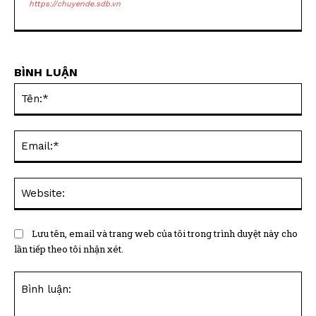
https://chuyende.sdb.vn
BÌNH LUẬN
Tên
Ema
Web
Lưu tên, email và trang web của tôi trong trình duyệt này cho
lần tiếp theo tôi nhận xét.