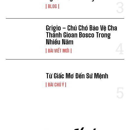
BLOG
Grigio – Chú Chó Bảo Vệ Cha
Thánh Gioan Bosco Trong
Nhiều Năm
BÀI VIẾT MỚI
Từ Giấc Mơ Đến Sứ Mệnh
BÀI CHÚ Ý