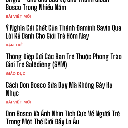
Bosco Trong Nhiều Năm
BÀI VIẾT MỚI
Ý Nghĩa Cái Chết Của Thánh Đaminh Savio Qua
Lời Kể Dành Cho Giới Trẻ Hôm Nay
BẠN TRẺ
Thông Điệp Gửi Các Bạn Trẻ Thuộc Phong Trào
Giới Trẻ Salêdiêng (SYM)
GIÁO DỤC
Cách Don Bosco Sửa Dạy Mà Không Gây Hạ
Nhục
BÀI VIẾT MỚI
Don Bosco Và Ánh Nhìn Tích Cực Về Người Trẻ
Trong Một Thế Giới Đầy Lo Âu