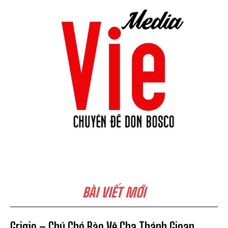
BÀI VIẾT MỚI
Grigio – Chú Chó Bảo Vệ Cha Thánh Gioan