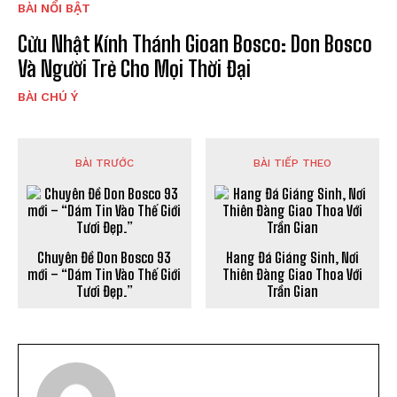
BÀI NỔI BẬT
Cửu Nhật Kính Thánh Gioan Bosco: Don Bosco
Và Người Trẻ Cho Mọi Thời Đại
BÀI CHÚ Ý
BÀI TRƯỚC
BÀI TIẾP THEO
Chuyên Đề Don Bosco 93
Hang Đá Giáng Sinh, Nơi
mới – “Dám Tin Vào Thế Giới
Thiên Đàng Giao Thoa Với
Tươi Đẹp.”
Trần Gian