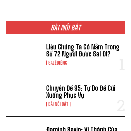
BÀI NỔI BẬT
Liệu Chúng Ta Có Nằm Trong
Số 72 Người Được Sai Đi?
SALÊDIÊNG
Chuyên Đề 95: Tự Do Để Cúi
Xuống Phục Vụ
BÀI NỔI BẬT
Đaminh Savio: Vị Thánh Của