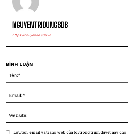
NGUYENTRIDUNGSDB
https://chuyende.sdb.vn
BÌNH LUẬN
Tên
Ema
Web
Lưu tên, email và trang web của tôi trong trình duyệt này cho