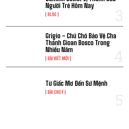
Người Trẻ Hôm Nay
BLOG
Grigio – Chú Chó Bảo Vệ Cha
Thánh Gioan Bosco Trong
Nhiều Năm
BÀI VIẾT MỚI
Từ Giấc Mơ Đến Sứ Mệnh
BÀI CHÚ Ý