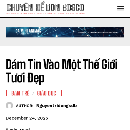
CHUYÊN ĐỀ DON BOSCO
THE BULLETIN DON BOSCO ONLINE - GIÁO DỤC DÀNH CHO MỌI GIA ĐÌNH
Dám Tin Vào Một Thế Giới
Tươi Đẹp
BẠN TRẺ
GIÁO DỤC
Nguyentridungsdb
AUTHOR:
December 24, 2025
read
5
min.