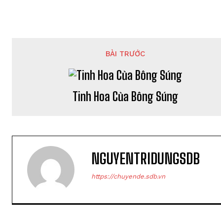
BÀI TRƯỚC
Tinh Hoa Của Bông Súng
NGUYENTRIDUNGSDB
https://chuyende.sdb.vn