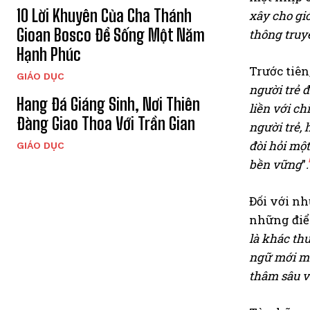
10 Lời Khuyên Của Cha Thánh
xây cho giớ
Gioan Bosco Để Sống Một Năm
thông truyề
Hạnh Phúc
Trước tiên
GIÁO DỤC
người trẻ đ
Hang Đá Giáng Sinh, Nơi Thiên
liền với ch
Đàng Giao Thoa Với Trần Gian
người trẻ,
đòi hỏi mộ
GIÁO DỤC
bền vững
”
.
Đối với nh
những điể
là khác th
ngữ mới mẻ
thâm sâu v