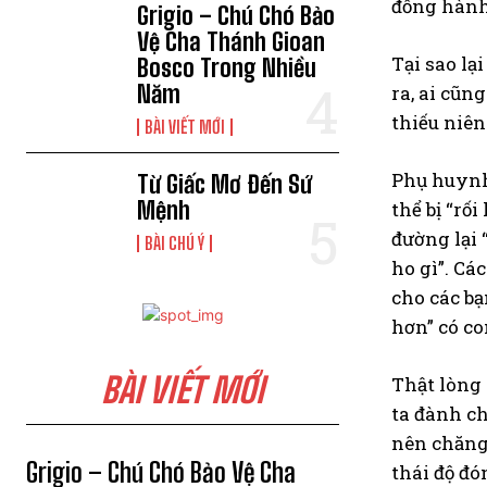
đồng hành v
Grigio – Chú Chó Bảo
Vệ Cha Thánh Gioan
Tại sao lạ
Bosco Trong Nhiều
Năm
ra, ai cũn
thiếu niên
BÀI VIẾT MỚI
Phụ huynh 
Từ Giấc Mơ Đến Sứ
Mệnh
thể bị “rố
đường lại 
BÀI CHÚ Ý
ho gì”. Cá
cho các bạ
hơn” có co
BÀI VIẾT MỚI
Thật lòng 
ta đành ch
nên chăng 
Grigio – Chú Chó Bảo Vệ Cha
thái độ đó