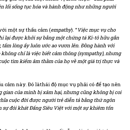
trên lối sống tục hóa và hành động như những người
với một sự thấu cảm (
empathy
). “
Việc mục vụ cho
khi lại được khởi sự bằng một chứng tá Ki-tô hữu gắn
y, tấm lòng ấy luôn ước ao vươn lên. Đồng hành với
ọ không chỉ là việc biết cảm thông (sympathy), nhưng
cuộc tìm kiếm âm thầm của họ về một giá trị thực và
u cảm này. Đó làthái độ mục vụ phải có để tạo nên
 gian của mình bị xâm hại, nhưng cũng không bị coi
hĩa cuộc đời được người trẻ diễn tả bằng thứ ngôn
m sự đói khát Đấng Siêu Việt với một sự khiêm tốn