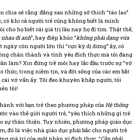
 chia sẻ rằng: đằng sau những sở thích “tào lao”
 có khi cả người trẻ cũng không biết là mình
cho họ biết cái giá trị lâu nay họ đi tìm. Thật thế,
u nhau đi anh
”, hay điệp khúc “
không phải dạng vừa
t ngày còn người lớn thì “cực kỳ dị dứng” ấy, có
a lòng chân thành và tình yêu đích thực mà tôi đang
 cần làm? Xin đừng trề môi hay lắc đầu trước sự “vớ
 thức, trong niềm tin, và đời sống của các em bắt
u cái vớ vẩn ấy. Tôi đeo khuyên khắp người, tôi
ên tôi!
g hành với bạn trẻ theo phương pháp của
Hệ thống
c vào thế giới người trẻ, “yêu thích những gì trẻ
 tạo sự thân thiện. Tuy nhiên, phương pháp giáo dục
 đó là việc nhà giáo dục phải bắc cho người trẻ
ng giá trị của một nhân vị đích thực. “
Cần phải