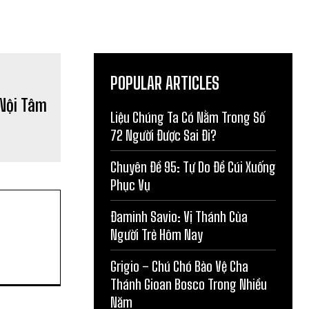
POPULAR ARTICLES
Liệu Chúng Ta Có Nằm Trong Số
72 Người Được Sai Đi?
Chuyên Đề 95: Tự Do Để Cúi Xuống
Phục Vụ
Đaminh Savio: Vị Thánh Của
Người Trẻ Hôm Nay
Grigio – Chú Chó Bảo Vệ Cha
Thánh Gioan Bosco Trong Nhiều
Năm