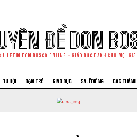
UYÊN ĐỀ DON BO
BULLETIN DON BOSCO ONLINE - GIÁO DỤC DÀNH CHO MỌI GIA
TU HỘI
BẠN TRẺ
GIÁO DỤC
SALÊDIÊNG
CÁC THÁNH