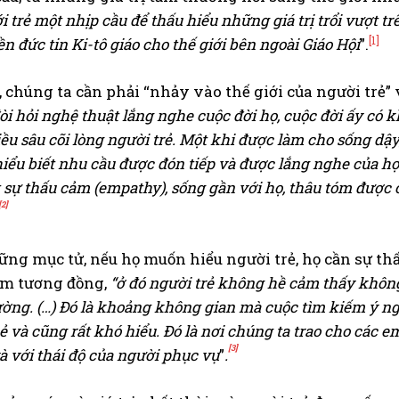
i trẻ một nhịp cầu để thấu hiểu những giá trị trổi vượt 
[1]
n đức tin Ki-tô giáo cho thế giới bên ngoài Giáo Hội
”.
, chúng ta cần phải “nhảy vào thế giới của người trẻ” 
òi hỏi nghệ thuật lắng nghe cuộc đời họ, cuộc đời ấy có 
iều sâu cõi lòng người trẻ. Một khi được làm cho sống dậ
 hiểu biết nhu cầu được đón tiếp và được lắng nghe của h
t sự thấu cảm (empathy), sống gần với họ, thâu tóm được 
[2]
ững mục tử, nếu họ muốn hiểu người trẻ, họ cần sự thấ
m tương đồng,
“ở đó người trẻ không hề cảm thấy không
ường. (…) Đó là khoảng không gian mà cuộc tìm kiếm ý ng
 và cũng rất khó hiểu. Đó là nơi chúng ta trao cho các e
[3]
à với thái độ của người phục vụ
”
.