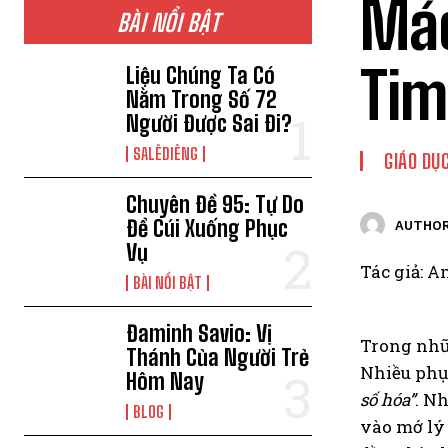
Mác
BÀI NỔI BẬT
Tim
Liệu Chúng Ta Có
Nằm Trong Số 72
Người Được Sai Đi?
SALÊDIÊNG
GIÁO DỤ
Chuyên Đề 95: Tự Do
Để Cúi Xuống Phục
AUTHOR
Vụ
Tác giả: A
BÀI NỔI BẬT
Đaminh Savio: Vị
Trong nhữn
Thánh Của Người Trẻ
Nhiều phụ
Hôm Nay
số hóa”
. N
BLOG
vào mớ lý 