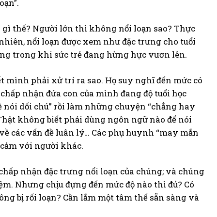
oạn”.
ho gì thế? Người lớn thì không nổi loạn sao? Thực
y nhiên, nổi loạn được xem như đặc trưng cho tuổi
sống trong khi sức trẻ đang hừng hực vươn lên.
t mình phải xử trí ra sao. Họ suy nghĩ đến mức có
ng chấp nhận đứa con của mình đang độ tuổi học
, về nói dối chú” rồi làm những chuyện “chẳng hay
 Thật không biết phải dùng ngôn ngữ nào để nói
ng, về các vấn đề luân lý… Các phụ huynh “may mắn
 cảm với người khác.
 chấp nhận đặc trưng nổi loạn của chúng; và chúng
iệm. Nhưng chịu đựng đến mức độ nào thì đủ? Có
ng bị rối loạn? Cần lắm một tâm thế sẵn sàng và