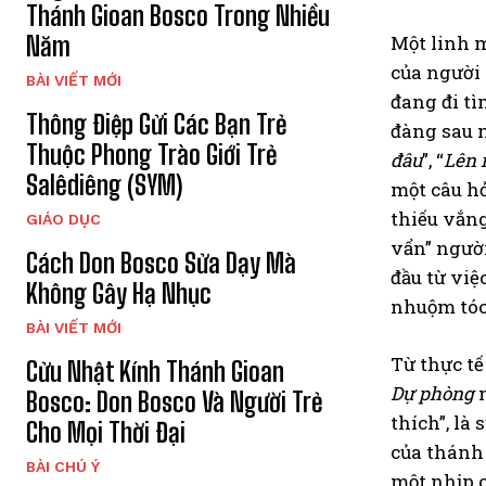
Thánh Gioan Bosco Trong Nhiều
Năm
Một linh m
của người 
BÀI VIẾT MỚI
đang đi tì
Thông Điệp Gửi Các Bạn Trẻ
đàng sau n
Thuộc Phong Trào Giới Trẻ
đâu
”, “
Lên 
Salêdiêng (SYM)
một câu hỏ
thiếu vắng
GIÁO DỤC
vẩn” người
Cách Don Bosco Sửa Dạy Mà
đầu từ việ
Không Gây Hạ Nhục
nhuộm tóc 
BÀI VIẾT MỚI
Từ thực t
Cửu Nhật Kính Thánh Gioan
Dự phòng
m
Bosco: Don Bosco Và Người Trẻ
thích”, là
Cho Mọi Thời Đại
của thánh 
BÀI CHÚ Ý
một nhịp c