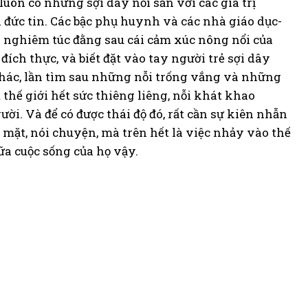
uôn có những sợi dây nối sẵn với các giá trị
 đức tin. Các bậc phụ huynh và các nhà giáo dục-
i nghiêm túc đằng sau cái cảm xúc nông nổi của
á đích thực, và biết đặt vào tay người trẻ sợi dây
 khác, lần tìm sau những nỗi trống vắng và những
thế giới hết sức thiêng liêng, nỗi khát khao
i. Và để có được thái độ đó, rất cần sự kiên nhẫn
 mặt, nói chuyện, mà trên hết là việc nhảy vào thế
ữa cuộc sống của họ vậy.