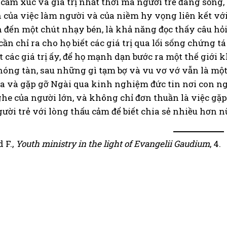
ảm xúc và giá trị nhất thời mà người trẻ đang sống, l
 của việc làm người và của niềm hy vọng liên kết với
 đến một chút nhạy bén, là khả năng đọc thấy câu hỏ
 cần chỉ ra cho họ biết các giá trị qua lối sống chứng t
 các giá trị ấy, để họ mạnh dạn bước ra một thế giới
hóng tàn, sau những gì tạm bợ và vu vơ vớ vẫn là một 
 và gặp gỡ Ngài qua kinh nghiệm đức tin nơi con ngườ
he của người lớn, và không chỉ đơn thuần là việc gặp
gười trẻ với lòng thấu cảm để biết chia sẻ nhiều hơn n
 F.,
Youth ministry in the light of Evangelii Gaudium
, 4.