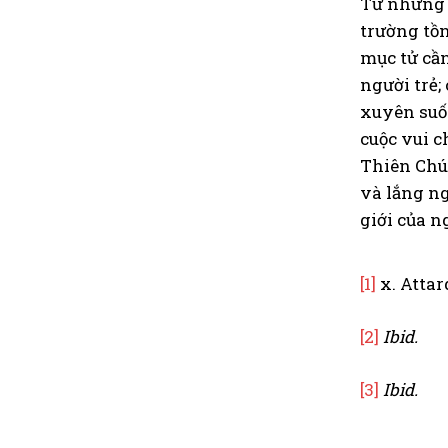
Từ những c
trường tồn
mục tử cần
người trẻ;
xuyên suốt
cuộc vui c
Thiên Chúa
và lắng ng
giới của n
[1]
x. Attard
[2]
Ibid.
[3]
Ibid.