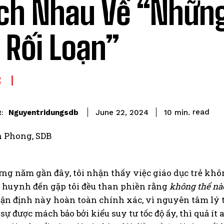
h Nhau Về “Nhữn
 Rối Loạn”
C
read
Nguyentridungsdb
10
min.
June 22, 2024
:
n Phong, SDB
g năm gần đây, tôi nhận thấy việc giáo dục trẻ không
 huynh đến gặp tôi đều than phiền rằng
không thể nào
hận định này hoàn toàn chính xác, vì nguyên tâm lý t
sự được mách bảo bởi kiểu suy tư tốc độ ấy, thì quả ít