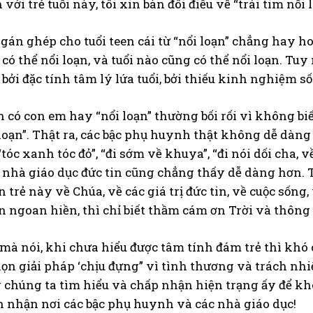
ới trẻ tuổi này, tôi xin bàn đôi điều về “trái tim nổi l
i gán ghép cho tuổi teen cái từ “nổi loạn” chẳng hay 
g có thể nổi loạn, và tuổi nào cũng có thể nổi loạn. Tu
 bởi đặc tính tâm lý lứa tuổi, bởi thiếu kinh nghiệm 
có con em hay “nổi loạn” thường bối rối vì không biế
i loạn”. Thật ra, các bậc phụ huynh thật không dễ dà
“tóc xanh tóc đỏ”, “đi sớm về khuya”, “đi nói dối cha
c nhà giáo dục đức tin cũng chẳng thấy dễ dàng hơn.
n trẻ này về Chúa, về các giá trị đức tin, về cuộc số
n ngoan hiền, thì chỉ biết thầm cám ơn Trời và thông
mà nói, khi chưa hiểu được tâm tính đám trẻ thì khó
ọn giải pháp ‘chịu đựng” vì tình thương và trách nh
chúng ta tìm hiểu và chấp nhận hiện trạng ấy để khô
n nhận nơi các bậc phụ huynh và các nhà giáo dục!