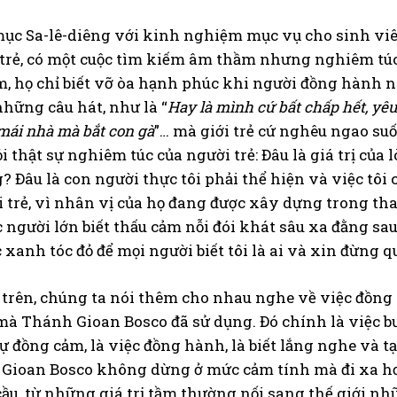
ục Sa-lê-diêng với kinh nghiệm mục vụ cho sinh viên
trẻ, có một cuộc tìm kiếm âm thầm nhưng nghiêm túc,
m, họ chỉ biết vỡ òa hạnh phúc khi người đồng hành nói 
hững câu hát, như là “
Hay là mình cứ bất chấp hết, yê
mái nhà mà bắt con gà
”… mà giới trẻ cứ nghêu ngao suố
i thật sự nghiêm túc của người trẻ: Đâu là giá trị củ
? Đâu là con người thực tôi phải thể hiện và việc tôi
 trẻ, vì nhân vị của họ đang được xây dựng trong thao
c người lớn biết thấu cảm nỗi đói khát sâu xa đằng sa
xanh tóc đỏ để mọi người biết tôi là ai và xin đừng qu
ế trên, chúng ta nói thêm cho nhau nghe về việc đồn
à Thánh Gioan Bosco đã sử dụng. Đó chính là việc bướ
 sự đồng cảm, là việc đồng hành, là biết lắng nghe và
Gioan Bosco không dừng ở mức cảm tính mà đi xa hơn,
ầu, từ những giá trị tầm thường nối sang thế giới nhữ