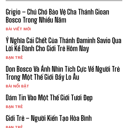
Grigio – Chú Chó Bảo Vệ Cha Thánh Gioan
Bosco Trong Nhiều Năm
BÀI VIẾT MỚI
Ý Nghĩa Cái Chết Của Thánh Đaminh Savio Qua
Lời Kể Dành Cho Giới Trẻ Hôm Nay
BẠN TRẺ
Don Bosco Và Ánh Nhìn Tích Cực Về Người Trẻ
Trong Một Thế Giới Đầy Lo Âu
BÀI NỔI BẬT
Dám Tin Vào Một Thế Giới Tươi Đẹp
BẠN TRẺ
Giới Trẻ – Người Kiến Tạo Hòa Bình
BẠN TRẺ