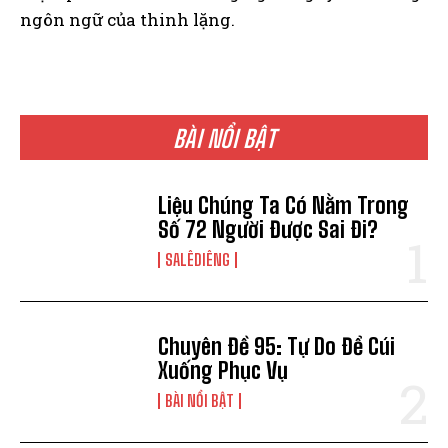
ngôn ngữ của thinh lặng.
BÀI NỔI BẬT
Liệu Chúng Ta Có Nằm Trong
Số 72 Người Được Sai Đi?
SALÊDIÊNG
Chuyên Đề 95: Tự Do Để Cúi
Xuống Phục Vụ
BÀI NỔI BẬT