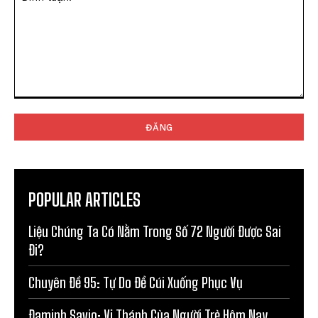
Bình
luận:
POPULAR ARTICLES
Liệu Chúng Ta Có Nằm Trong Số 72 Người Được Sai
Đi?
Chuyên Đề 95: Tự Do Để Cúi Xuống Phục Vụ
Đaminh Savio: Vị Thánh Của Người Trẻ Hôm Nay