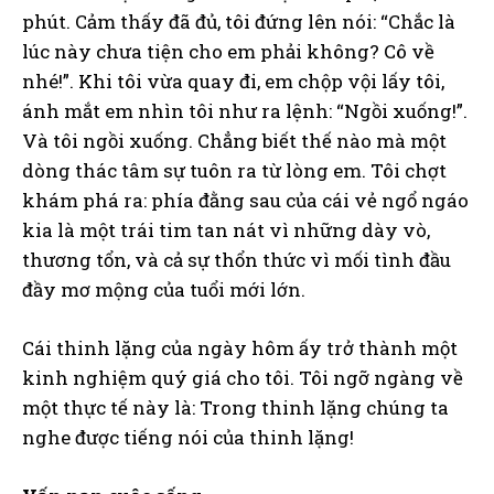
phút. Cảm thấy đã đủ, tôi đứng lên nói: “Chắc là
lúc này chưa tiện cho em phải không? Cô về
nhé!”. Khi tôi vừa quay đi, em chộp vội lấy tôi,
ánh mắt em nhìn tôi như ra lệnh: “Ngồi xuống!”.
Và tôi ngồi xuống. Chẳng biết thế nào mà một
dòng thác tâm sự tuôn ra từ lòng em. Tôi chợt
khám phá ra: phía đằng sau của cái vẻ ngổ ngáo
kia là một trái tim tan nát vì những dày vò,
thương tổn, và cả sự thổn thức vì mối tình đầu
đầy mơ mộng của tuổi mới lớn.
Cái thinh lặng của ngày hôm ấy trở thành một
kinh nghiệm quý giá cho tôi. Tôi ngỡ ngàng về
một thực tế này là: Trong thinh lặng chúng ta
nghe được tiếng nói của thinh lặng!