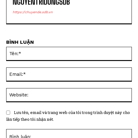
NGUYENTRIDUNGSDB
https://chuyende.sdb.vn
BÌNH LUẬN
Tên
Ema
Web
Lưu tên, email và trang web của tôi trong trình duyệt này cho
lần tiếp theo tôi nhận xét.