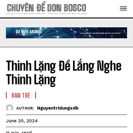
CHUYÊN ĐỀ DON BOSCO
THE BULLETIN DON BOSCO ONLINE - GIÁO DỤC DÀNH CHO MỌI GIA ĐÌNH
Thinh Lặng Để Lắng Nghe
Thinh Lặng
BẠN TRẺ
Nguyentridungsdb
AUTHOR:
June 20, 2024
read
11
min.