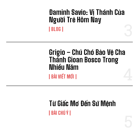
Đaminh Savio: Vị Thánh Của
Người Trẻ Hôm Nay
BLOG
Grigio – Chú Chó Bảo Vệ Cha
Thánh Gioan Bosco Trong
Nhiều Năm
BÀI VIẾT MỚI
Từ Giấc Mơ Đến Sứ Mệnh
BÀI CHÚ Ý