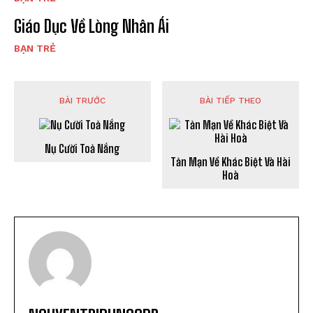
Giáo Dục Về Lòng Nhân Ái
BẠN TRẺ
BÀI TRƯỚC
BÀI TIẾP THEO
Nụ Cười Toả Nắng
Tản Mạn Về Khác Biệt Và Hài
Hoà