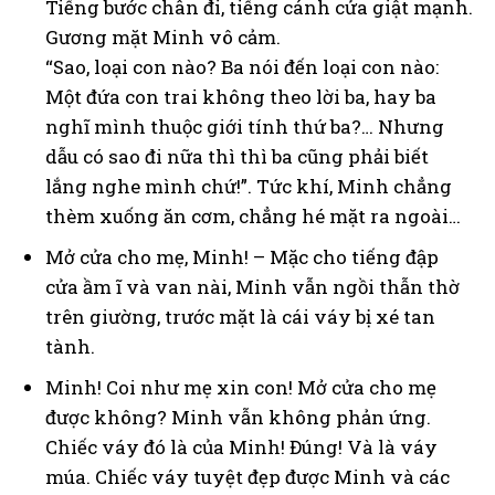
Tiếng bước chân đi, tiếng cánh cửa giật mạnh.
Gương mặt Minh vô cảm.
“Sao, loại con nào? Ba nói đến loại con nào:
Một đứa con trai không theo lời ba, hay ba
nghĩ mình thuộc giới tính thứ ba?… Nhưng
dẫu có sao đi nữa thì thì ba cũng phải biết
lắng nghe mình chứ!”. Tức khí, Minh chẳng
thèm xuống ăn cơm, chẳng hé mặt ra ngoài…
Mở cửa cho mẹ, Minh! – Mặc cho tiếng đập
cửa ầm ĩ và van nài, Minh vẫn ngồi thẫn thờ
trên giường, trước mặt là cái váy bị xé tan
tành.
Minh! Coi như mẹ xin con! Mở cửa cho mẹ
được không? Minh vẫn không phản ứng.
Chiếc váy đó là của Minh! Đúng! Và là váy
múa. Chiếc váy tuyệt đẹp được Minh và các