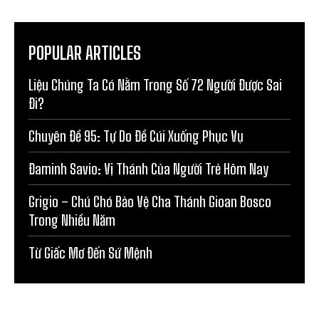
POPULAR ARTICLES
Liệu Chúng Ta Có Nằm Trong Số 72 Người Được Sai
Đi?
Chuyên Đề 95: Tự Do Để Cúi Xuống Phục Vụ
Đaminh Savio: Vị Thánh Của Người Trẻ Hôm Nay
Grigio – Chú Chó Bảo Vệ Cha Thánh Gioan Bosco
Trong Nhiều Năm
Từ Giấc Mơ Đến Sứ Mệnh