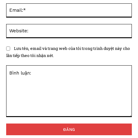
Ema
Web
Lưu tên, email và trang web của tôi trong trình duyệt này cho
lần tiếp theo tôi nhận xét.
Bình
luận: