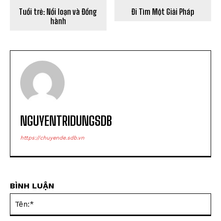
Tuổi trẻ: Nổi loạn và Đồng
Đi Tìm Một Giải Pháp
hành
NGUYENTRIDUNGSDB
https://chuyende.sdb.vn
BÌNH LUẬN
Tên