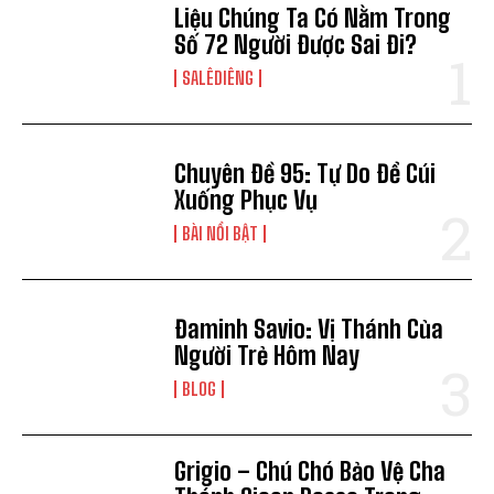
Liệu Chúng Ta Có Nằm Trong
Số 72 Người Được Sai Đi?
SALÊDIÊNG
Chuyên Đề 95: Tự Do Để Cúi
Xuống Phục Vụ
BÀI NỔI BẬT
Đaminh Savio: Vị Thánh Của
Người Trẻ Hôm Nay
BLOG
Grigio – Chú Chó Bảo Vệ Cha