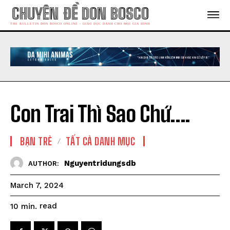
CHUYÊN ĐỀ DON BOSCO
THE BULLETIN DON BOSCO ONLINE - GIÁO DỤC DÀNH CHO MỌI GIA ĐÌNH
Con Trai Thì Sao Chứ….
BẠN TRẺ
TẤT CẢ DANH MỤC
Nguyentridungsdb
AUTHOR:
March 7, 2024
read
10
min.