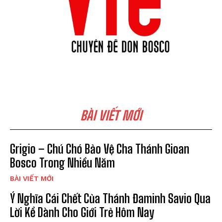
BÀI VIẾT MỚI
Grigio – Chú Chó Bảo Vệ Cha Thánh Gioan
Bosco Trong Nhiều Năm
BÀI VIẾT MỚI
Ý Nghĩa Cái Chết Của Thánh Đaminh Savio Qua
Lời Kể Dành Cho Giới Trẻ Hôm Nay