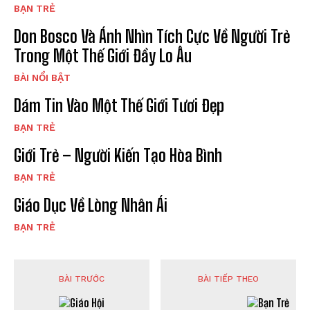
BẠN TRẺ
Don Bosco Và Ánh Nhìn Tích Cực Về Người Trẻ
Trong Một Thế Giới Đầy Lo Âu
BÀI NỔI BẬT
Dám Tin Vào Một Thế Giới Tươi Đẹp
BẠN TRẺ
Giới Trẻ – Người Kiến Tạo Hòa Bình
BẠN TRẺ
Giáo Dục Về Lòng Nhân Ái
BẠN TRẺ
BÀI TRƯỚC
BÀI TIẾP THEO