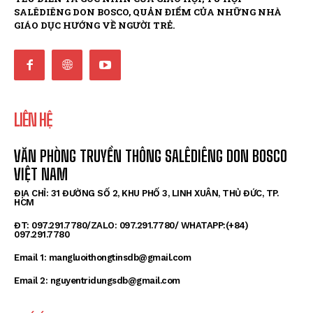
Giới Trẻ – Người Kiến Tạo Hòa Bình
SALÊDIÊNG DON BOSCO, QUẢN ĐIỂM CỦA NHỮNG NHÀ
GIÁO DỤC HƯỚNG VỀ NGƯỜI TRẺ.
Các thánh
Ý Nghĩa Cái Chết Của Thánh Đaminh Savio Qua Lời Kể
Dành Cho Giới Trẻ Hôm Nay
Tình Bạn Trong Thánh Thần
LIÊN HỆ
Don Bosco, Vị Thánh Diệu Kỳ Và Cuốn Hút Của Mọi
Thời Đại
VĂN PHÒNG TRUYỀN THÔNG SALÊDIÊNG DON BOSCO
Thánh Đaminh Savio
VIỆT NAM
Đầy Tớ Chúa Akash Bashir, Cựu Học Sinh Don Bosco
Tử Đạo
ĐỊA CHỈ: 31 ĐƯỜNG SỐ 2, KHU PHỐ 3, LINH XUÂN, THỦ ĐỨC, TP.
HCM
Chuyên Đề
ĐT: 097.291.7780/ZALO: 097.291.7780/ WHATAPP:(+84)
097.291.7780
Email 1: mangluoithongtinsdb@gmail.com
Email 2: nguyentridungsdb@gmail.com